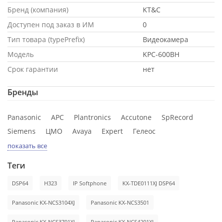
Бренд (компания)
KT&C
Доступен под заказ в ИМ
0
Тип товара (typePrefix)
Видеокамера
Модель
KPC-600BH
Срок гарантии
нет
Бренды
Panasonic
APC
Plantronics
Accutone
SpRecord
Siemens
ЦМО
Avaya
Expert
Гелеос
показать все
Теги
DSP64
H323
IP Softphone
KX-TDE0111XJ DSP64
Panasonic KX-NCS3104XJ
Panasonic KX-NCS3501
Panasonic KX-NCS3701XJ
Panasonic KX-NCS4201XJ