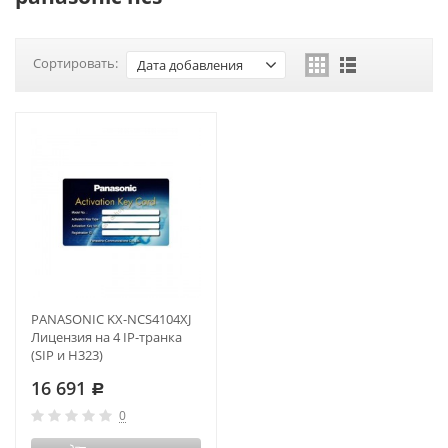
Сортировать:
Дата добавления
PANASONIC KX-NCS4104XJ
Лицензия на 4 IP-транка
(SIP и H323)
16 691
Р
0