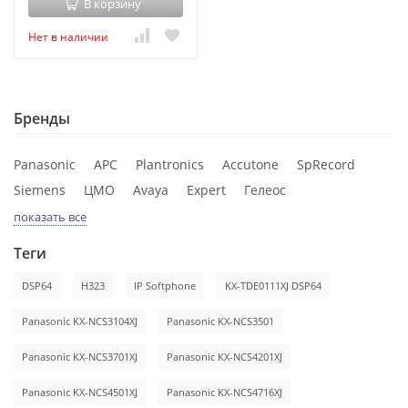
В корзину
Нет в наличии
Бренды
Panasonic
APC
Plantronics
Accutone
SpRecord
Siemens
ЦМО
Avaya
Expert
Гелеос
показать все
Теги
DSP64
H323
IP Softphone
KX-TDE0111XJ DSP64
Panasonic KX-NCS3104XJ
Panasonic KX-NCS3501
Panasonic KX-NCS3701XJ
Panasonic KX-NCS4201XJ
Panasonic KX-NCS4501XJ
Panasonic KX-NCS4716XJ