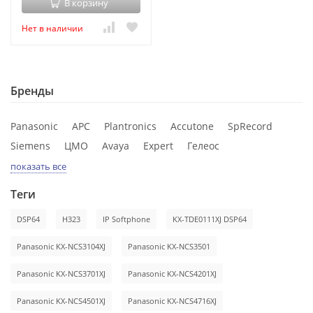
В корзину
Нет в наличии
Бренды
Panasonic
APC
Plantronics
Accutone
SpRecord
Siemens
ЦМО
Avaya
Expert
Гелеос
показать все
Теги
DSP64
H323
IP Softphone
KX-TDE0111XJ DSP64
Panasonic KX-NCS3104XJ
Panasonic KX-NCS3501
Panasonic KX-NCS3701XJ
Panasonic KX-NCS4201XJ
Panasonic KX-NCS4501XJ
Panasonic KX-NCS4716XJ