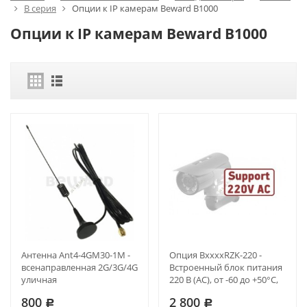
B серия
Опции к IP камерам Beward B1000
Опции к IP камерам Beward B1000
Антенна Ant4-4GM30-1M -
Опция BxxxxRZK-220 -
всенаправленная 2G/3G/4G
Встроенный блок питания
уличная
220 В (АС), от -60 до +50°С,
«холодный старт»
800
2 800
Р
Р