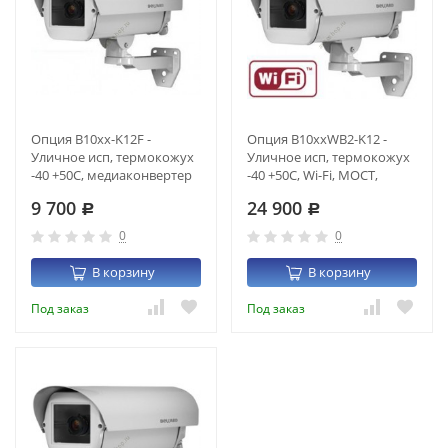
Опция B10xx-K12F -
Опция B10xxWB2-K12 -
Уличное исп, термокожух
Уличное исп, термокожух
-40 +50С, медиаконвертер
-40 +50С, Wi-Fi, МОСТ,
по оптике до 20км, 12В
шифрование, 12В
9 700
24 900
Р
Р
0
0
В корзину
В корзину
Под заказ
Под заказ