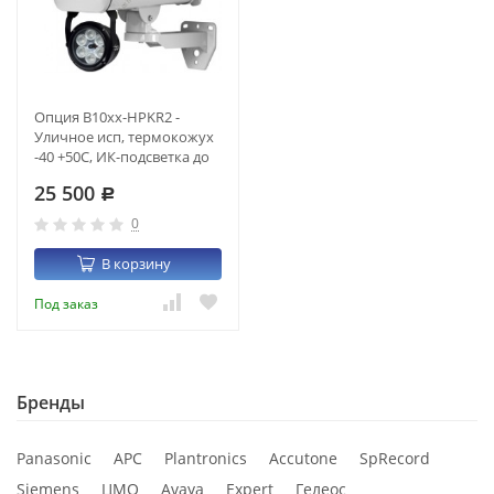
Опция B10xx-HPKR2 -
Уличное исп, термокожух
-40 +50С, ИК-подсветка до
120м, питание HighPoE
25 500
802.3at
Р
0
В корзину
Под заказ
Бренды
Panasonic
APC
Plantronics
Accutone
SpRecord
Siemens
ЦМО
Avaya
Expert
Гелеос