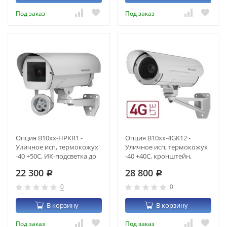
Под заказ
Под заказ
Опция B10xx-HPKR1 -
Опция B10xx-4GK12 -
Уличное исп, термокожух
Уличное исп, термокожух
-40 +50С, ИК-подсветка до
-40 +40С, кронштейн,
90м, питание HighPoE
2G/3G/4G пром.класса, 12В
22 300
28 800
802.3at
Р
Р
0
0
В корзину
В корзину
Под заказ
Под заказ