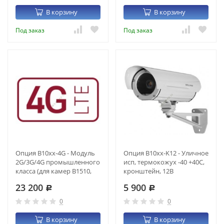
В корзину
В корзину
Под заказ
Под заказ
Опция B10xx-4G - Модуль
Опция B10xx-K12 - Уличное
2G/3G/4G промышленного
исп, термокожух -40 +40С,
класса (для камер B1510,
кронштейн, 12В
B2710)
23 200
5 900
Р
Р
0
0
В корзину
В корзину