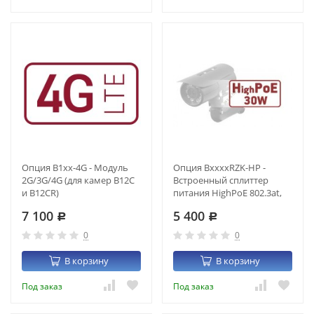
Опция B1xx-4G - Модуль
Опция BxxxxRZK-HP -
2G/3G/4G (для камер B12C
Встроенный сплиттер
и B12CR)
питания HighPoE 802.3at,
-60 +50С, холодный старт
7 100
5 400
Р
Р
0
0
В корзину
В корзину
Под заказ
Под заказ