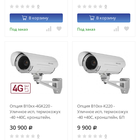
0
0
В корзину
В корзину
Под заказ
Под заказ
Опция B10xx-4GK220 -
Опция B10xx-K220 -
Уличное исп, термокожух
Уличное исп, термокожух
-40 +40С, кронштейн,
-40 +40С, кронштейн, БП
2G/3G/4G пром.класса, БП
220В
30 900
9 900
220В
Р
Р
0
0